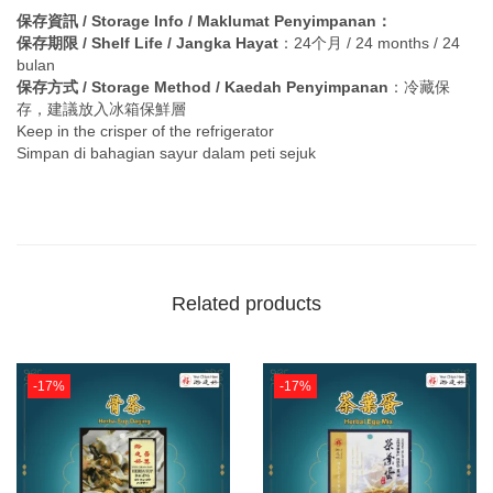
保存資訊 / Storage Info / Maklumat Penyimpanan：
保存期限 / Shelf Life / Jangka Hayat
：24个月 / 24 months / 24
bulan
保存方式 / Storage Method / Kaedah Penyimpanan
：冷藏保
存，建議放入冰箱保鮮層
Keep in the crisper of the refrigerator
Simpan di bahagian sayur dalam peti sejuk
Related products
-17%
-17%