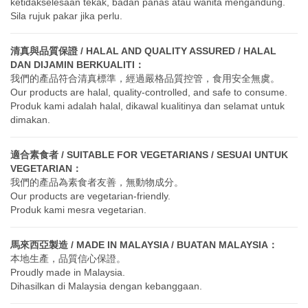
ketidakselesaan tekak, badan panas atau wanita mengandung.
Sila rujuk pakar jika perlu.
清真與品質保證 / HALAL AND QUALITY ASSURED / HALAL
DAN DIJAMIN BERKUALITI：
我們的產品符合清真標準，經過嚴格品質控管，食用安全無虞。
Our products are halal, quality-controlled, and safe to consume.
Produk kami adalah halal, dikawal kualitinya dan selamat untuk
dimakan.
適合素食者 / SUITABLE FOR VEGETARIANS / SESUAI UNTUK
VEGETARIAN：
我們的產品為素食者友善，無動物成分。
Our products are vegetarian-friendly.
Produk kami mesra vegetarian.
馬來西亞製造 / MADE IN MALAYSIA / BUATAN MALAYSIA：
本地生產，品質信心保證。
Proudly made in Malaysia.
Dihasilkan di Malaysia dengan kebanggaan.