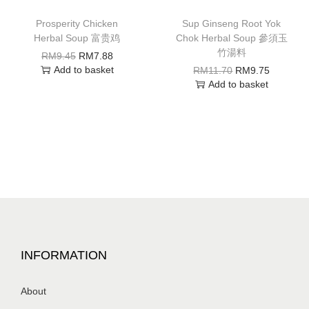
Prosperity Chicken
Sup Ginseng Root Yok
Herbal Soup 富贵鸡
Chok Herbal Soup 參須玉
竹湯料
RM
9.45
RM
7.88
Add to basket
RM
11.70
RM
9.75
Add to basket
INFORMATION
About