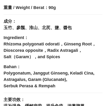
重量 / Weight / Berat：90g
成分：
玉竹、參鬚、淮山、北芪、鹽、醬包
Ingredient：
Rhizoma polygonati odorati，Ginseng Root，
Dioscorea opposite，Radix Astragali，
Salt（Garam），and Spices
Bahan：
Polygonatum, Janggut Ginseng, Keladi Cina,
Astragalus, Garam (Glucanate),
Serbuk Perasa & Rempah
主要功效：
温补强身，缓解疲劳，提升免疫，滋養脾胃