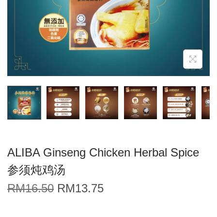
ALIBA Ginseng Chicken Herbal Spice
参须炖鸡汤
RM
16.50
RM
13.75