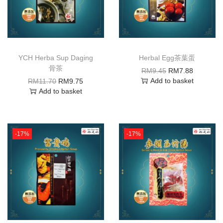
YCH Herba Sup Daging
Herbal Egg茶葉蛋
骨茶
RM
9.45
RM
7.88
Add to basket
RM
11.70
RM
9.75
Add to basket
-17%
-17%