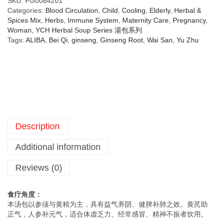
SKU:
FG0084201
Categories:
Blood Circulation
,
Child
,
Cooling
,
Elderly
,
Herbal &
Spices Mix
,
Herbs
,
Immune System
,
Maternity Care
,
Pregnancy
,
Woman
,
YCH Herbal Soup Series 湯包系列
Tags:
ALIBA
,
Bei Qi
,
ginseng
,
Ginseng Root
,
Wai San
,
Yu Zhu
Description
Additional information
Reviews (0)
食疗角度：
本汤包以参须与黄精为主，具有益气养阴、健脾补肺之效。黄芪助
正气，人参补元气，适合体虚乏力、经常感冒、精神不振者饮用。