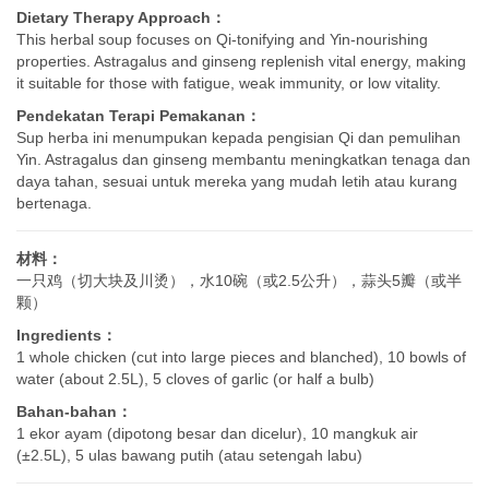
Dietary Therapy Approach：
This herbal soup focuses on Qi-tonifying and Yin-nourishing
properties. Astragalus and ginseng replenish vital energy, making
it suitable for those with fatigue, weak immunity, or low vitality.
Pendekatan Terapi Pemakanan：
Sup herba ini menumpukan kepada pengisian Qi dan pemulihan
Yin. Astragalus dan ginseng membantu meningkatkan tenaga dan
daya tahan, sesuai untuk mereka yang mudah letih atau kurang
bertenaga.
材料：
一只鸡（切大块及川烫），水10碗（或2.5公升），蒜头5瓣（或半
颗）
Ingredients：
1 whole chicken (cut into large pieces and blanched), 10 bowls of
water (about 2.5L), 5 cloves of garlic (or half a bulb)
Bahan-bahan：
1 ekor ayam (dipotong besar dan dicelur), 10 mangkuk air
(±2.5L), 5 ulas bawang putih (atau setengah labu)