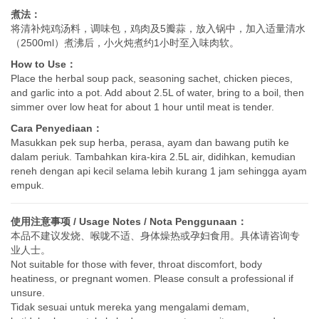
煮法：
将清补炖鸡汤料，调味包，鸡肉及5瓣蒜，放入锅中，加入适量清水
（2500ml）煮沸后，小火炖煮约1小时至入味肉软。
How to Use：
Place the herbal soup pack, seasoning sachet, chicken pieces,
and garlic into a pot. Add about 2.5L of water, bring to a boil, then
simmer over low heat for about 1 hour until meat is tender.
Cara Penyediaan：
Masukkan pek sup herba, perasa, ayam dan bawang putih ke
dalam periuk. Tambahkan kira-kira 2.5L air, didihkan, kemudian
reneh dengan api kecil selama lebih kurang 1 jam sehingga ayam
empuk.
使用注意事项 / Usage Notes / Nota Penggunaan：
本品不建议发烧、喉咙不适、身体燥热或孕妇食用。具体请咨询专
业人士。
Not suitable for those with fever, throat discomfort, body
heatiness, or pregnant women. Please consult a professional if
unsure.
Tidak sesuai untuk mereka yang mengalami demam,