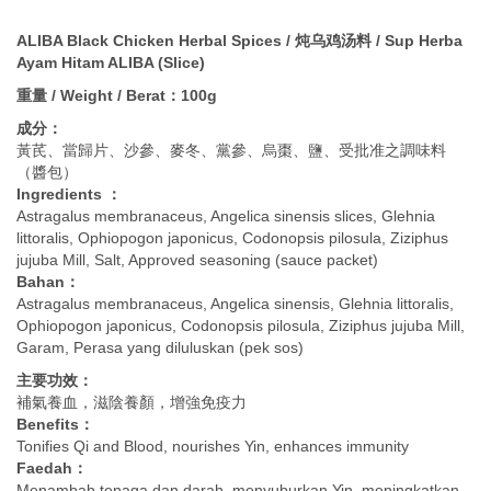
ALIBA Black Chicken Herbal Spices / 炖乌鸡汤料 / Sup Herba
Ayam Hitam ALIBA (Slice)
重量 / Weight / Berat：100g
成分：
黃芪、當歸片、沙參、麥冬、黨參、烏棗、鹽、受批准之調味料
（醬包）
Ingredients ：
Astragalus membranaceus, Angelica sinensis slices, Glehnia
littoralis, Ophiopogon japonicus, Codonopsis pilosula, Ziziphus
jujuba Mill, Salt, Approved seasoning (sauce packet)
Bahan：
Astragalus membranaceus, Angelica sinensis, Glehnia littoralis,
Ophiopogon japonicus, Codonopsis pilosula, Ziziphus jujuba Mill,
Garam, Perasa yang diluluskan (pek sos)
主要功效：
補氣養血，滋陰養顏，增強免疫力
Benefits：
Tonifies Qi and Blood, nourishes Yin, enhances immunity
Faedah：
Menambah tenaga dan darah, menyuburkan Yin, meningkatkan