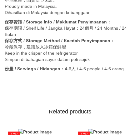
本地生產，品質信心保證。
Proudly made in Malaysia.
Dihasilkan di Malaysia dengan kebanggaan.
保存資訊 / Storage Info / Maklumat Penyimpanan：
保存期限 / Shelf Life / Jangka Hayat：24個月 / 24 Months / 24
Bulan
保存方式 / Storage Method / Kaedah Penyimpanan：
冷藏保存，建議放入冰箱保鮮層
Keep in the crisper of the refrigerator
Simpan di bahagian sayur dalam peti sejuk
份量 / Servings / Hidangan：
4-6人 / 4-6 people / 4-6 orang
Related products
-17%
-17%