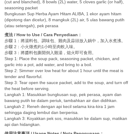
(cut and blanched), 8 bowls (2L) water, 5 cloves garlic (or half),
seasoning packet
Bungkusan Sup Herba Ayam Hitam ALIBA, 1 ekor ayam hitam
(dipotong dan dicelur), 8 mangkuk (2L) air, 5 ulas bawang putih
(atau setengah), pek perasa
煮法 / How to Use / Cara Penyediaan：
步驟 1：將湯料包、調味包、雞肉及蒜頭放入鍋中，加入水煮沸。
步驟 2：小火燉煮約1小時至肉軟入味。
步驟 3：將醬料包撕開倒入雞湯，熄火即可食用。
Step 1: Place the soup pack, seasoning packet, chicken, and
garlic into a pot, add water, and bring to a boil.
Step 2: Simmer over low heat for about 1 hour until the meat is
tender and flavorful.
Step 3: Tear open the sauce packet, add to the soup, and turn off
the heat before serving.
Langkah 1: Masukkan bungkusan sup, pek perasa, ayam dan
bawang putih ke dalam periuk, tambahkan air dan didihkan.
Langkah 2: Reneh dengan api kecil selama kira-kira 1 jam
sehingga daging lembut dan berperisa.
Langkah 3: Koyakkan pek sos, masukkan ke dalam sup, matikan
api dan hidangkan.
使用注意事項 / Usage Notes / Nota Penggunaan：