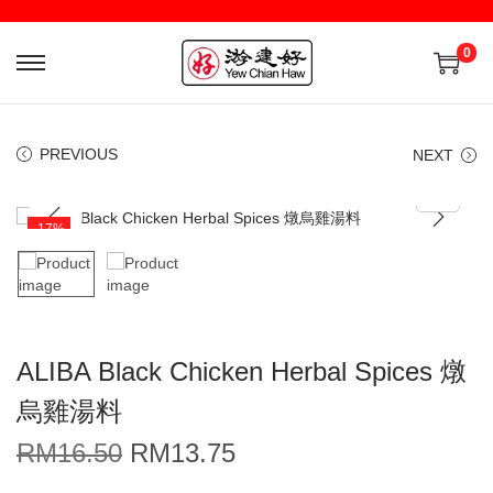
0
PREVIOUS
NEXT
-17%
ALIBA Black Chicken Herbal Spices 燉
烏雞湯料
RM
16.50
RM
13.75