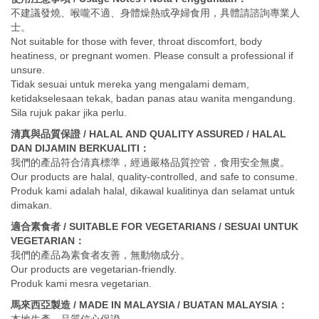
不建議發燒、喉嚨不適、身體燥熱或孕婦食用，具體請諮詢專業人
士。
Not suitable for those with fever, throat discomfort, body
heatiness, or pregnant women. Please consult a professional if
unsure.
Tidak sesuai untuk mereka yang mengalami demam,
ketidakselesaan tekak, badan panas atau wanita mengandung.
Sila rujuk pakar jika perlu.
清真與品質保證 / HALAL AND QUALITY ASSURED / HALAL
DAN DIJAMIN BERKUALITI：
我們的產品符合清真標準，經過嚴格品質控管，食用安全無虞。
Our products are halal, quality-controlled, and safe to consume.
Produk kami adalah halal, dikawal kualitinya dan selamat untuk
dimakan.
適合素食者 / SUITABLE FOR VEGETARIANS / SESUAI UNTUK
VEGETARIAN：
我們的產品為素食者友善，無動物成分。
Our products are vegetarian-friendly.
Produk kami mesra vegetarian.
馬來西亞製造 / MADE IN MALAYSIA / BUATAN MALAYSIA：