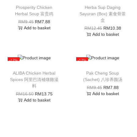
Prosperity Chicken
Herba Sup Daging
Herbal Soup 富贵鸡
Sayuran (Box) 素食骨茶
盒
RM
9.45
RM
7.88
Add to basket
RM
12.45
RM
10.38
Add to basket
-17%
-17%
ALIBA Chicken Herbal
Pak Cheng Soup
Spices 阿里巴清補燉雞湯
(Sachet) 八珍养颜汤
料
RM
9.45
RM
7.88
Add to basket
RM
16.50
RM
13.75
Add to basket