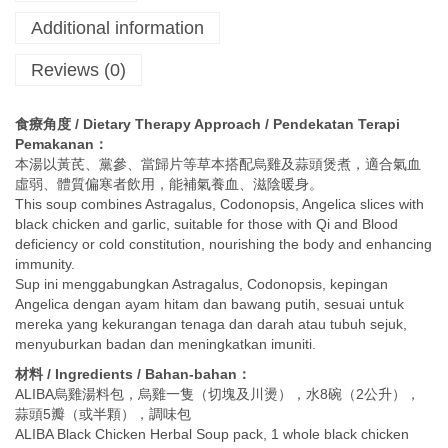
Additional information
Reviews (0)
食療角度 / Dietary Therapy Approach / Pendekatan Terapi
Pemakanan：
本湯以黃芪、黨參、當歸片等草本搭配烏雞及蒜頭煲煮，適合氣血
虛弱、體質偏寒者飲用，能補氣養血、滋陰暖身。
This soup combines Astragalus, Codonopsis, Angelica slices with
black chicken and garlic, suitable for those with Qi and Blood
deficiency or cold constitution, nourishing the body and enhancing
immunity.
Sup ini menggabungkan Astragalus, Codonopsis, kepingan
Angelica dengan ayam hitam dan bawang putih, sesuai untuk
mereka yang kekurangan tenaga dan darah atau tubuh sejuk,
menyuburkan badan dan meningkatkan imuniti.
材料 / Ingredients / Bahan-bahan：
ALIBA烏雞湯料包，烏雞一隻（切塊及川燙），水8碗（2公升），
蒜頭5瓣（或半顆），調味包
ALIBA Black Chicken Herbal Soup pack, 1 whole black chicken