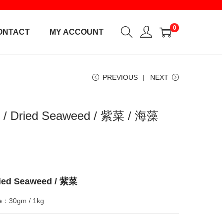
0
ONTACT
MY ACCOUNT
PREVIOUS
NEXT
g / Dried Seaweed / 紫菜 / 海藻
ried Seaweed / 紫菜
e
：30gm / 1kg