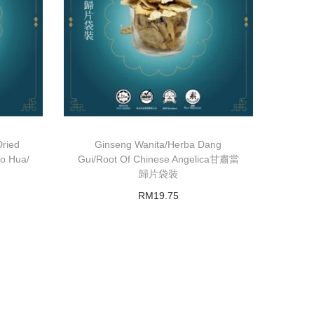
Dried
Ginseng Wanita/Herba Dang
ao Hua/
Gui/Root Of Chinese Angelica甘肅當
歸片袋裝
RM
19.75
Add to basket