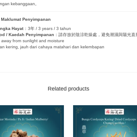
 dengan kebanggaan。
/ Maklumat Penyimpanan
angka Hayat
：3年 / 3 years / 3 tahun
d / Kaedah Penyimpanan
：請存放於陰涼乾燥處，避免潮濕與陽光直
e, away from sunlight and moisture
an kering, jauh dari cahaya matahari dan kelembapan
Related products