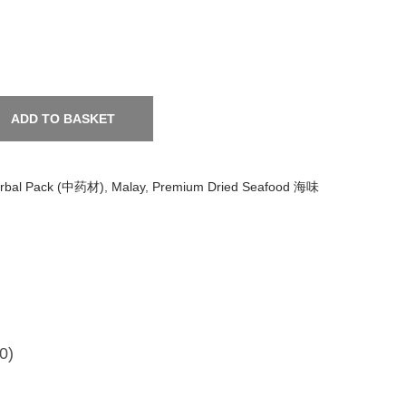
ADD TO BASKET
rbal Pack (中药材)
,
Malay
,
Premium Dried Seafood 海味
0)