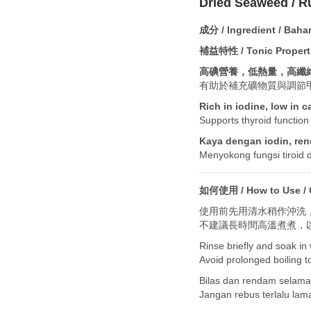
Dried Seaweed / R
成分 / Ingredient / Baha
補益特性 / Tonic Properties
高碘營養，低熱量，高纖
有助於補充礦物質與調節
Rich in iodine, low in ca
Supports thyroid function
Kaya dengan iodin, rend
Menyokong fungsi tiroid 
如何使用 / How to Use / 
使用前先用清水稍作沖洗
不建議長時間高溫煮煮，
Rinse briefly and soak in 
Avoid prolonged boiling t
Bilas dan rendam selama l
Jangan rebus terlalu lama