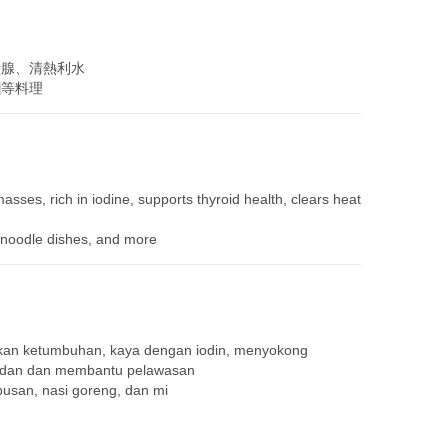
狀腺、清熱利水
麵等料理
sses, rich in iodine, supports thyroid health, clears heat
e, noodle dishes, and more
an ketumbuhan, kaya dengan iodin, menyokong
badan dan membantu pelawasan
usan, nasi goreng, dan mi