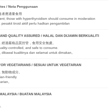
s / Nota Penggunaan
進者應適量食用
tent; those with hyperthyroidism should consume in moderation
 pesakit tiroid aktif perlu hadkan pengambilan
D QUALITY ASSURED / HALAL DAN DIJAMIN BERKUALITI
，經過嚴格品質控管，食用安全無虞。
uality-controlled, and safe to consume.
, dikawal kualitinya dan selamat untuk dimakan。
OR VEGETARIANS / SESUAI UNTUK VEGETARIAN
，無動物成分。
an-friendly.
tarian。
ALAYSIA / BUATAN MALAYSIA
。
.