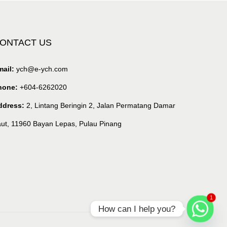
ONTACT US
ail:
ych@e-ych.com
hone:
+604-6262020
ddress:
2, Lintang Beringin 2, Jalan Permatang Damar
ut, 11960 Bayan Lepas, Pulau Pinang
1
How can I help you?