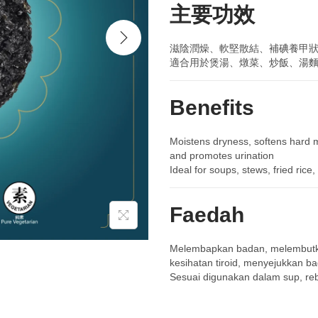
主要功效
滋陰潤燥、軟堅散結、補碘養甲
適合用於煲湯、燉菜、炒飯、湯
Benefits
Moistens dryness, softens hard ma
and promotes urination
Ideal for soups, stews, fried ric
Faedah
Melembapkan badan, melembutk
kesihatan tiroid, menyejukkan 
Sesuai digunakan dalam sup, reb