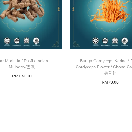
ar Morinda / Pa Ji / Indian
Bunga Cordyceps Kering / 
Mulberry/巴戟
Cordyceps Flower / Chong C
蟲草花
RM
134.00
RM
73.00
Add to basket
Add to basket