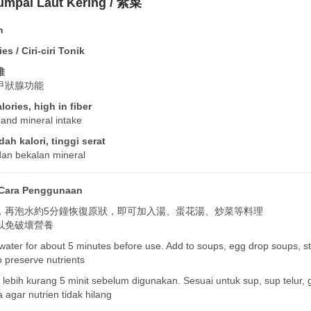
umpai Laut Kering / 紫菜
n
 / Ciri-ciri Tonik
維
甲狀腺功能
lories, high in fiber
 and mineral intake
ah kalori, tinggi serat
dan bekalan mineral
Cara Penggunaan
，再泡水約5分鐘恢復原狀，即可加入湯、蛋花湯、炒菜等料理
以免破壞營養
water for about 5 minutes before use. Add to soups, egg drop soups, stir
o preserve nutrients
ebih kurang 5 minit sebelum digunakan. Sesuai untuk sup, sup telur, g
 agar nutrien tidak hilang