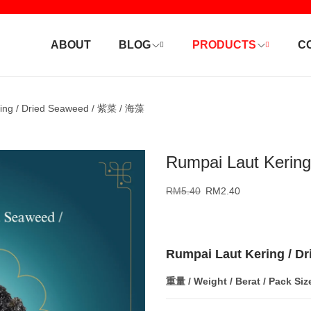
ABOUT
BLOG
PRODUCTS
C
ring / Dried Seaweed / 紫菜 / 海藻
Rumpai Laut Kerin
RM
5.40
RM
2.40
Rumpai Laut Kering / D
重量 / Weight / Berat / Pack Siz