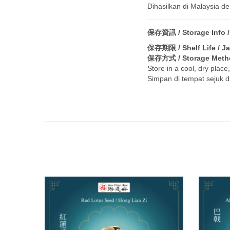
Dihasilkan di Malaysia
保存資訊 / Storage Info 
保存期限 / Shelf Life / J
保存方式 / Storage Metho
Store in a cool, dry plac
Simpan di tempat sejuk d