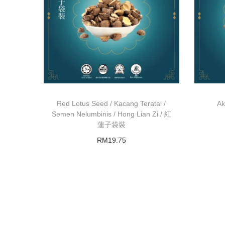
Red Lotus Seed / Kacang Teratai /
Ak
Semen Nelumbinis / Hong Lian Zi / 紅
蓮子袋裝
RM
19.75
Add to basket