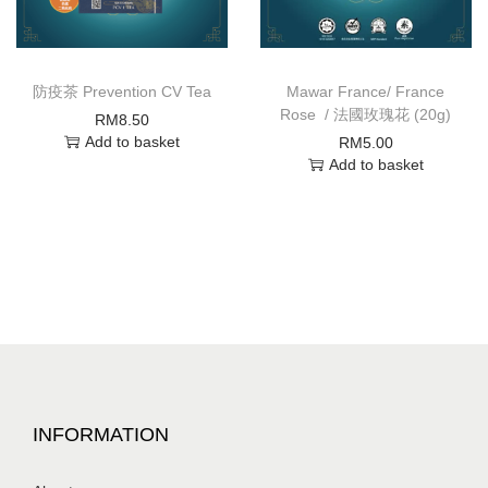
防疫茶 Prevention CV Tea
Mawar France/ France
Rose / 法國玫瑰花 (20g)
RM
8.50
Add to basket
RM
5.00
Add to basket
INFORMATION