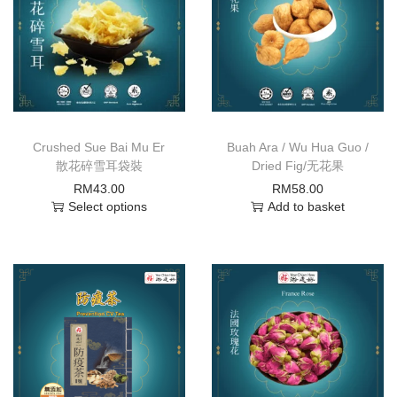
Crushed Sue Bai Mu Er
Buah Ara / Wu Hua Guo /
散花碎雪耳袋裝
Dried Fig/无花果
RM
43.00
RM
58.00
Select options
Add to basket