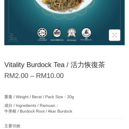
Vitality Burdock Tea / 活力恢復茶
RM
2.00
–
RM
10.00
重量 / Weight / Berat / Pack Size：20g
成分 / Ingredients / Ramuan：
牛蒡根 / Burdock Root / Akar Burdock
主要功效