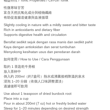
補益特性 / Tonic Properties / Ciri-ciri Tonik
性微寒味甘苦
富含天然抗氧化成分與植物纖維
有助促進腸道健康與血液循環
Slightly cooling in nature with a mildly sweet and bitter taste
Rich in antioxidants and dietary fiber
Supports digestive health and circulation
Bersifat sedikit sejuk dengan rasa manis dan sedikit pahit
Kaya dengan antioksidan dan serat tumbuhan
Menyokong kesihatan usus dan peredaran darah
如何使用 / How to Use / Cara Penggunaan
取約 1 茶匙乾牛蒡根
放入茶杯中
倒入約 200ml（約7盎司）熱水或沸騰後稍降溫的泉水
浸泡 1–20 分鐘（依個人口味調整濃淡）
過濾後即可飲用
Use about 1 teaspoon of dried burdock root
Place into a cup
Pour in about 200ml (7 oz) hot or freshly boiled water
Steep for 1–20 minutes depending on desired strength