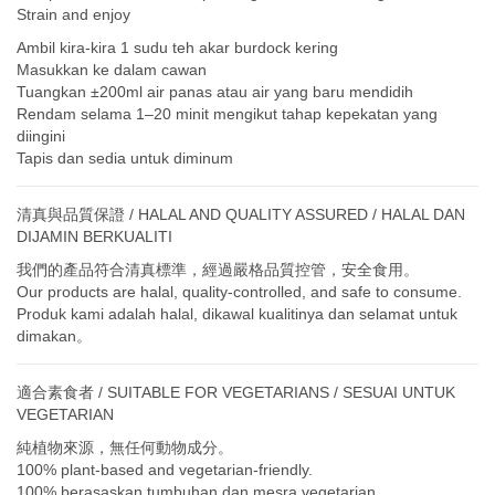
Strain and enjoy
Ambil kira-kira 1 sudu teh akar burdock kering
Masukkan ke dalam cawan
Tuangkan ±200ml air panas atau air yang baru mendidih
Rendam selama 1–20 minit mengikut tahap kepekatan yang
diingini
Tapis dan sedia untuk diminum
清真與品質保證 / HALAL AND QUALITY ASSURED / HALAL DAN
DIJAMIN BERKUALITI
我們的產品符合清真標準，經過嚴格品質控管，安全食用。
Our products are halal, quality-controlled, and safe to consume.
Produk kami adalah halal, dikawal kualitinya dan selamat untuk
dimakan。
適合素食者 / SUITABLE FOR VEGETARIANS / SESUAI UNTUK
VEGETARIAN
純植物來源，無任何動物成分。
100% plant-based and vegetarian-friendly.
100% berasaskan tumbuhan dan mesra vegetarian。