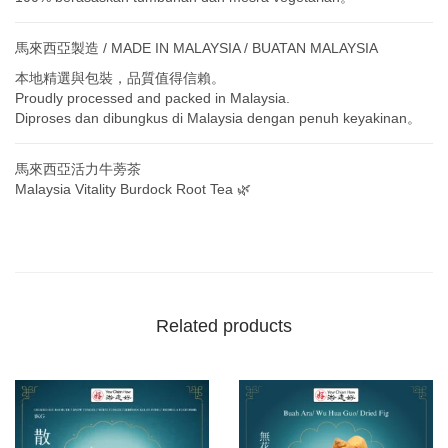
馬來西亞製造 / MADE IN MALAYSIA / BUATAN MALAYSIA
本地精選與包裝，品質值得信賴。
Proudly processed and packed in Malaysia.
Diproses dan dibungkus di Malaysia dengan penuh keyakinan。
馬來西亞活力牛蒡茶
Malaysia Vitality Burdock Root Tea 🌿
Related products