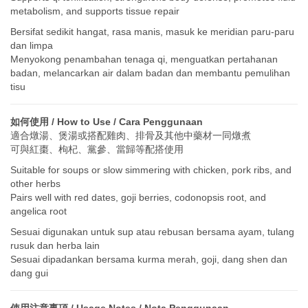
metabolism, and supports tissue repair
Bersifat sedikit hangat, rasa manis, masuk ke meridian paru-paru
dan limpa
Menyokong penambahan tenaga qi, menguatkan pertahanan
badan, melancarkan air dalam badan dan membantu pemulihan
tisu
如何使用 / How to Use / Cara Penggunaan
適合燉湯、煲湯或搭配雞肉、排骨及其他中藥材一同燉煮
可與紅棗、枸杞、黨參、當歸等配搭使用
Suitable for soups or slow simmering with chicken, pork ribs, and
other herbs
Pairs well with red dates, goji berries, codonopsis root, and
angelica root
Sesuai digunakan untuk sup atau rebusan bersama ayam, tulang
rusuk dan herba lain
Sesuai dipadankan bersama kurma merah, goji, dang shen dan
dang gui
使用注意事項 / Usage Notes / Nota Penggunaan