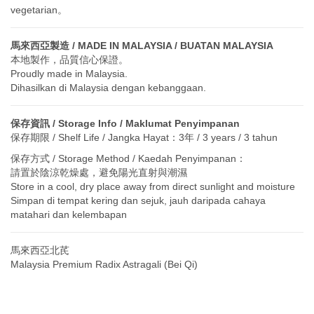
vegetarian。
馬來西亞製造 / MADE IN MALAYSIA / BUATAN MALAYSIA
本地製作，品質信心保證。
Proudly made in Malaysia.
Dihasilkan di Malaysia dengan kebanggaan.
保存資訊 / Storage Info / Maklumat Penyimpanan
保存期限 / Shelf Life / Jangka Hayat：3年 / 3 years / 3 tahun
保存方式 / Storage Method / Kaedah Penyimpanan：
請置於陰涼乾燥處，避免陽光直射與潮濕
Store in a cool, dry place away from direct sunlight and moisture
Simpan di tempat kering dan sejuk, jauh daripada cahaya
matahari dan kelembapan
馬來西亞北芪
Malaysia Premium Radix Astragali (Bei Qi)