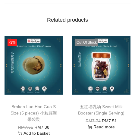
Related products
-3%
Out Of Stock
Broken Luo Han Guo S
五红增乳汤 Sweet Milk
Size (5 pieces) 小粒羅漢
Booster (Single Serving)
果袋裝
RM
7.74
RM
7.51
Read more
RM
7.61
RM
7.38
Add to basket