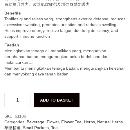
有助提升體力、改善氣虛疲勞及增強身體防護力
Benefits
Tonifies qi and raises yang, strengthens exterior defense, reduces
excessive sweating, promotes urination and reduces swelling
Helps improve energy, relieve fatigue due to qi deficiency, and
support immune function
Faedah
Meningkatkan tenaga qi, menaikkan yang, menguatkan
pertahanan badan, mengurangkan peluh berlebihan dan
melancarkan air
Membantu meningkatkan tenaga badan, mengurangkan keletihan
dan menyokong daya tahan badan
ADD TO BASKET
SKU:
61186
Categories:
Beverage
,
Flower
,
Flower Tea
,
Herbs
,
Natural Herbs
草藥精選
,
Small Packets
,
Tea