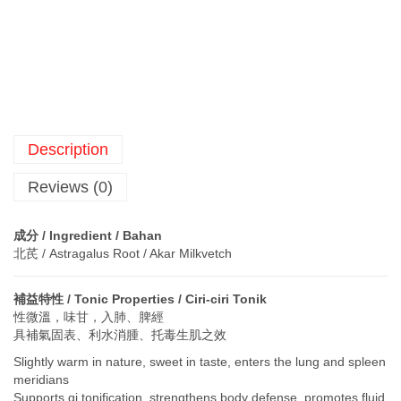
Description
Reviews (0)
成分 / Ingredient / Bahan
北芪 / Astragalus Root / Akar Milkvetch
補益特性 / Tonic Properties / Ciri-ciri Tonik
性微溫，味甘，入肺、脾經
具補氣固表、利水消腫、托毒生肌之效
Slightly warm in nature, sweet in taste, enters the lung and spleen
meridians
Supports qi tonification, strengthens body defense, promotes fluid