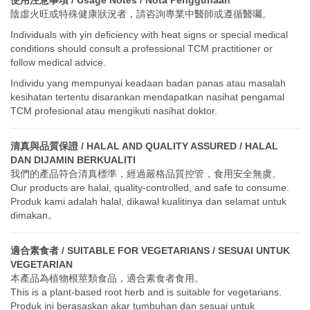
陰虛火旺或特殊健康狀況者，請咨詢專業中醫師或遵循醫囑。
Individuals with yin deficiency with heat signs or special medical
conditions should consult a professional TCM practitioner or
follow medical advice.
Individu yang mempunyai keadaan badan panas atau masalah
kesihatan tertentu disarankan mendapatkan nasihat pengamal
TCM profesional atau mengikuti nasihat doktor.
清真與品質保證 / HALAL AND QUALITY ASSURED / HALAL
DAN DIJAMIN BERKUALITI
我們的產品符合清真標準，經過嚴格品質控管，食用安全無虞。
Our products are halal, quality-controlled, and safe to consume.
Produk kami adalah halal, dikawal kualitinya dan selamat untuk
dimakan。
適合素食者 / SUITABLE FOR VEGETARIANS / SESUAI UNTUK
VEGETARIAN
本產品為植物根莖類食品，適合素食者食用。
This is a plant-based root herb and is suitable for vegetarians.
Produk ini berasaskan akar tumbuhan dan sesuai untuk