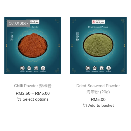
Out Of Stock
Chilli Powder 辣椒粉
Dried Seaweed Powder
海帶粉 (20g)
RM
2.50
–
RM
5.00
Select options
RM
5.00
Add to basket